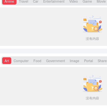
Anime
Travel
Car
Entertainment
Video
Game
Movie
没有内容
Art
Computer
Food
Government
Image
Portal
Share
没有内容