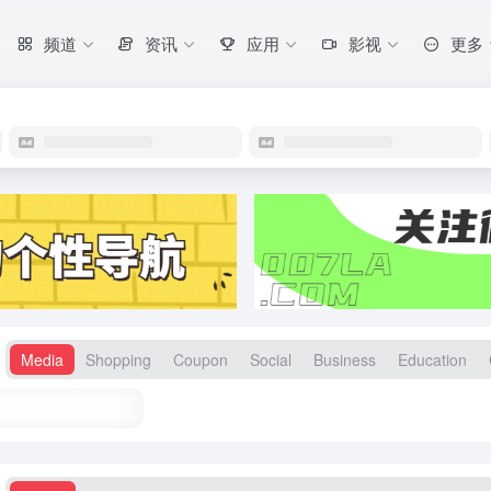
频道
资讯
应用
影视
更多
Media
Shopping
Coupon
Social
Business
Education