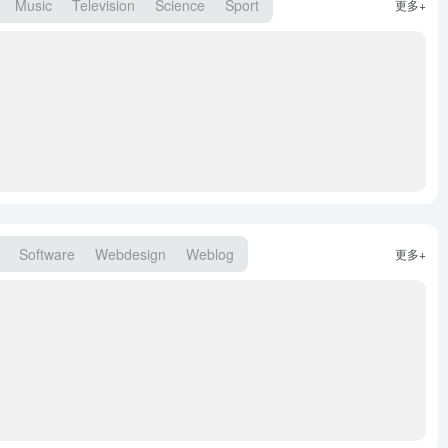
Music
Television
Science
Sport
更多+
Software
Webdesign
Weblog
更多+