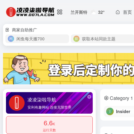
首页
兰开斯特
32°
商家自助推广
闲鱼每天搬700
获取本站同款主题
Category 1
凌凌柒啦导航
安利有趣网站 连接无限世界
Insider
6.6
K
运行天数