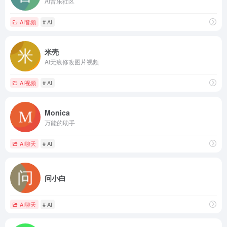
AI音乐社区
AI音频
# AI
米壳
AI无痕修改图片视频
AI视频
# AI
Monica
万能的助手
AI聊天
# AI
问小白
AI聊天
# AI