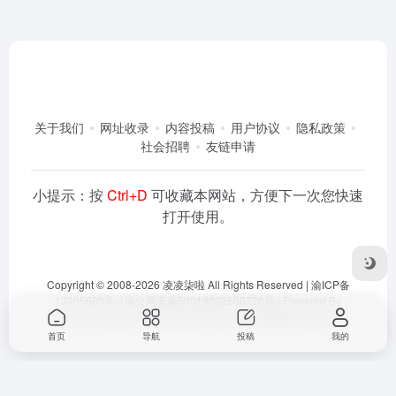
关于我们
网址收录
内容投稿
用户协议
隐私政策
社会招聘
友链申请
小提示：按
Ctrl+D
可收藏本网站，方便下一次您快速
打开使用。
Copyright © 2008-2026
凌凌柒啦
All Rights Reserved |
渝ICP备
13005600号-1
渝公网安备50019002500728号
| Powered By
Dlaoo.Inc
&
Awalab
| 本站运行在
腾讯云
由
OneNav
强力驱动
首页
导航
投稿
我的