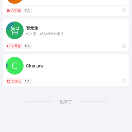
AI写作
# AI
智元兔
AI文案生成与AI设计服务
AI写作
# AI
ChatLaw
AI聊天
# AI
没有了