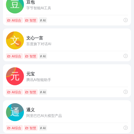
豆包
字节智能AI工具
AI综合
智慧
# AI
文心一言
百度旗下对话AI
AI综合
智慧
# AI
元宝
腾讯AI智能助手
AI综合
智慧
# AI
通义
阿里巴巴AI大模型产品
AI综合
智慧
# AI