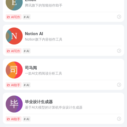
腾讯旗下的智能创作助手
AI写作
# AI
Notion AI
Notion旗下内容创作工具
AI写作
# AI
司马阅
一款AI文档阅读分析工具
AI助手
# AI
毕业设计生成器
基于AI大模型的计算机毕业设计生成器
AI助手
# AI