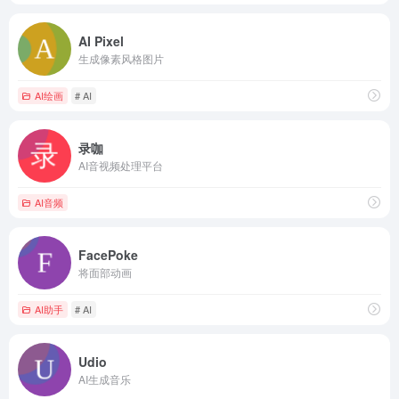
AI Pixel
生成像素风格图片
AI绘画
# AI
录咖
AI音视频处理平台
AI音频
FacePoke
将面部动画
AI助手
# AI
Udio
AI生成音乐