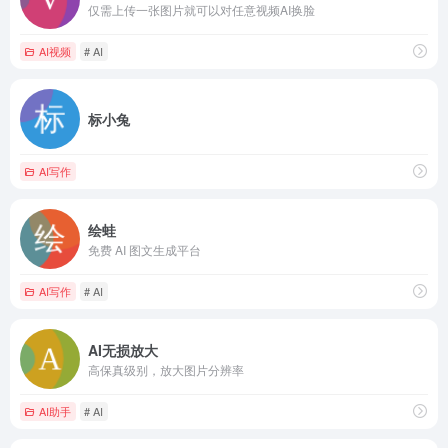
仅需上传一张图片就可以对任意视频AI换脸
AI视频
# AI
标小兔
AI写作
绘蛙
免费 AI 图文生成平台
AI写作
# AI
AI无损放大
高保真级别，放大图片分辨率
AI助手
# AI