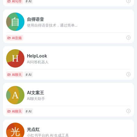
AI写作
# AI
自得语音
使用自得语音技术，通过简单...
AI音频
HelpLook
AI问答机器人
AI聊天
# AI
AI文案王
AI聊天助手
AI聊天
# AI
光点红
小红书平台的 AI 生成工具