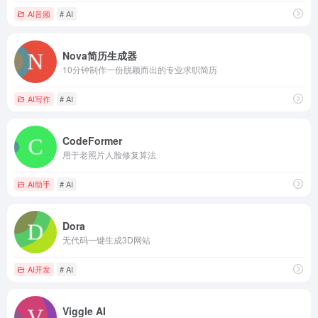
AI音频
# AI
Nova简历生成器
10分钟制作一份脱颖而出的专业求职简历
AI写作
# AI
CodeFormer
用于老照片人脸修复算法
AI助手
# AI
Dora
无代码一键生成3D网站
AI开发
# AI
Viggle AI