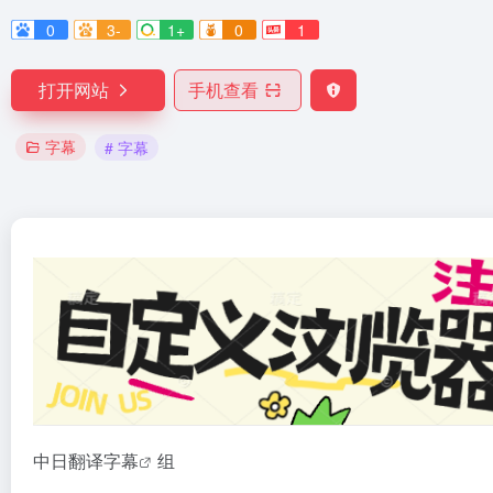
0
3-
1+
0
1
打开网站
手机查看
字幕
# 字幕
中日翻译
字幕
组