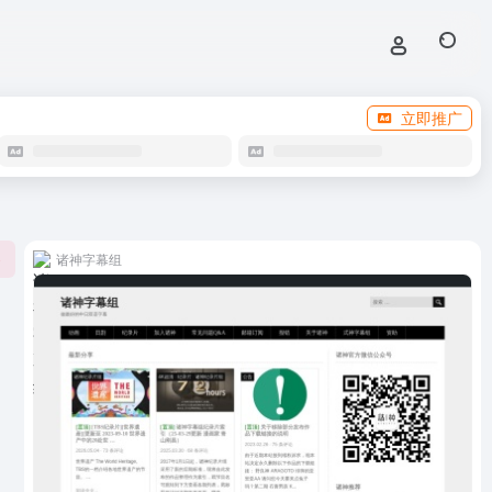
立即推广
诸神字幕组
0