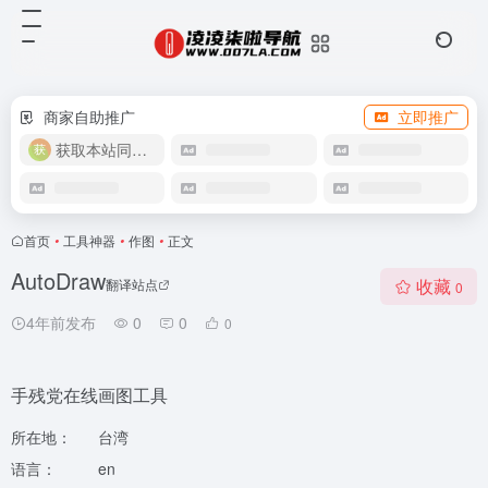
商家自助推广
立即推广
获取本站同款主题
首页
•
工具神器
•
作图
•
正文
AutoDraw
收藏
翻译站点
0
4年前发布
0
0
0
手残党在线画图工具
所在地：
台湾
语言：
en