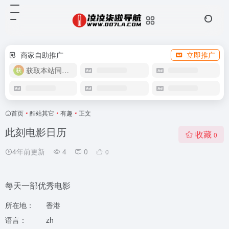
商家自助推广
立即推广
获取本站同款主题
首页
•
酷站其它
•
有趣
•
正文
此刻电影日历
收藏
0
4年前更新
4
0
0
每天一部优秀电影
所在地：
香港
语言：
zh