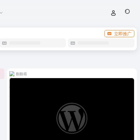
立即推广
翻翻看
0