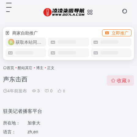
商家自助推广
立即推广
获取本站同款主题
首页
•
酷站其它
•
博主
•
正文
声东击西
收藏
0
4年前发布
3
0
0
驻美记者播客平台
所在地：
加拿大
语言：
zh,en