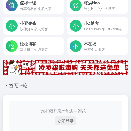
值得一读
张洪Heo
分享有料的技术文章
张洪Heo的个人博客
小羿先森
小Z博客
软件分享个人博客
OneNav/ImgURL/Zdir等产品
松松博客
不在场
网络推广知识博客
一家个人播客
暂无评论
您必须登录才能参与评论！
立即登录