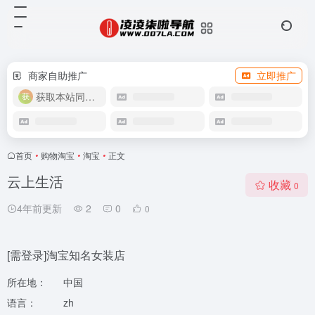
商家自助推广
立即推广
获取本站同款主题
首页
•
购物淘宝
•
淘宝
•
正文
云上生活
收藏
0
4年前更新
2
0
0
[需登录]淘宝知名女装店
所在地：
中国
语言：
zh