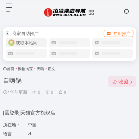
商家自助推广
立即推广
获取本站同款主题
首页
•
购物淘宝
•
天猫
•
正文
自嗨锅
收藏
0
4年前更新
0
0
0
[需登录]天猫官方旗舰店
所在地：
中国
语言：
zh