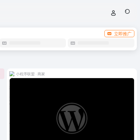
立即推广
小程序联盟 · 商家
0