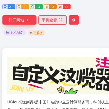
3+
3-
3
0
1+
打开网站
手机查看
主机域名
# 云服务
UCloud(优刻得)是中国知名的中立云计算服务商，科创板