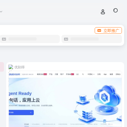
立即推广
优刻得
0