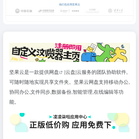
坚果云是一款提供
网盘
|云盘|云服务的团队协助软件,
可随时随地实现共享文件夹。坚果云网盘支持移动办公,
协同办公,文件同步,数据备份,智能管理,在线编辑等功
能。