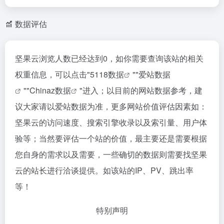
数据评估
坚果云浏览人数已经达到0，如你需要查询该站的相关
权重信息，可以点击"
5118数据
""
爱站数据
""
Chinaz数据
"进入；以目前的网站数据参考，建
议大家请以爱站数据为准，更多网站价值评估因素如：
坚果云的访问速度、搜索引擎收录以及索引量、用户体
验等；当然要评估一个站的价值，最主要还是需要根据
您自身的需求以及需要，一些确切的数据则需要找坚果
云的站长进行洽谈提供。如该站的IP、PV、跳出率
等！
特别声明