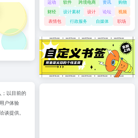
运动
软件
跨境电商
资讯
购物
财经
设计素材
设计
论坛
视频
表情包
行政服务
自媒体
职场
入；以目前的
用户体验
洽谈提供。