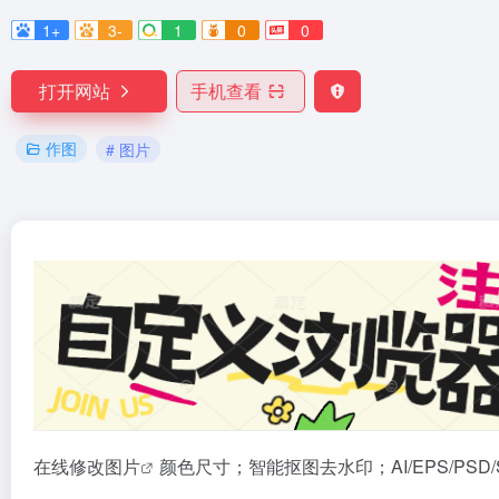
1+
3-
1
0
0
打开网站
手机查看
作图
# 图片
在线修改
图片
颜色尺寸；智能抠图去水印；AI/EPS/PS