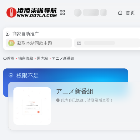
首页
商家自助推广
获取本站同款主题
首页
•
独家收藏
•
国内站
•
アニメ新番組
权限不足
アニメ新番組
此内容已隐藏，请登录后查看！