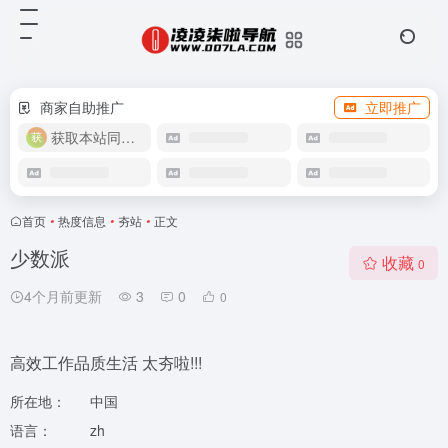
商家自助推广
立即推广
获取本站同款主题
首页
•
热度信息
•
夯站
•
正文
少数派
收藏
0
4个月前更新
3
0
0
高效工作品质生活 太夯啦!!!
所在地：
中国
语言：
zh