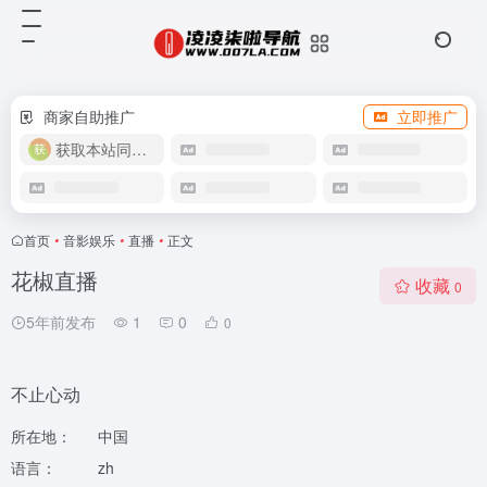
商家自助推广
立即推广
获取本站同款主题
首页
•
音影娱乐
•
直播
•
正文
花椒直播
收藏
0
5年前发布
1
0
0
不止心动
所在地：
中国
语言：
zh