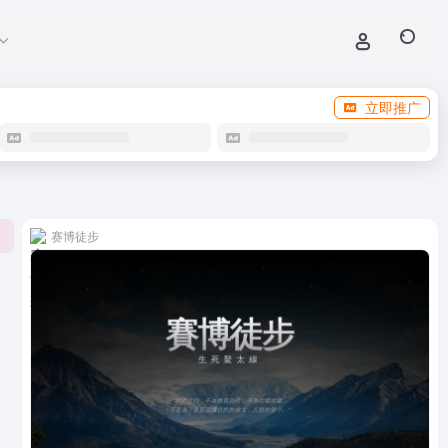
立即推广
赛博徒步
0