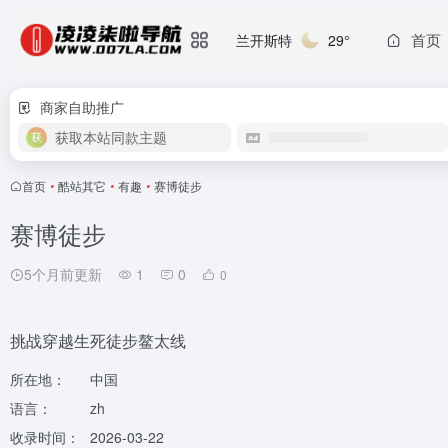
首页
兰开斯特
29°
商家自助推广
获取本站同款主题
首页
•
酷站其它
•
有趣
•
赛博徒步
赛博徒步
5个月前更新
1
0
0
挑战穿越生死徒步鳌太线
所在地：
中国
语言：
zh
收录时间：
2026-03-22