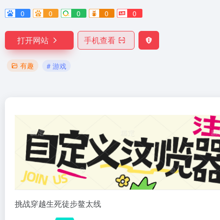
0
0
0
0
0
打开网站
手机查看
有趣
# 游戏
挑战穿越生死徒步鳌太线