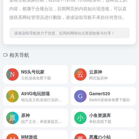
内容，都属于合规合法，后期网页的内容如出现违规，可以直
接联系网站管理员进行删除，凌凌柒啦导航不承担任何责任。
凌凌柒啦导航致力于优质、实用的网络站点资源收集与分享！
相关导航
NS头号玩家
云原神
主机游戏免费下载
网页版原神
A9VG电玩部落
Gamer520
电玩及主机游戏行业的领先平台
Switch游戏体免费下载站
原神
小鱼资源库
国产之光，来探索提瓦特大陆
单机游戏下载
MM游戏
悪魔の小站