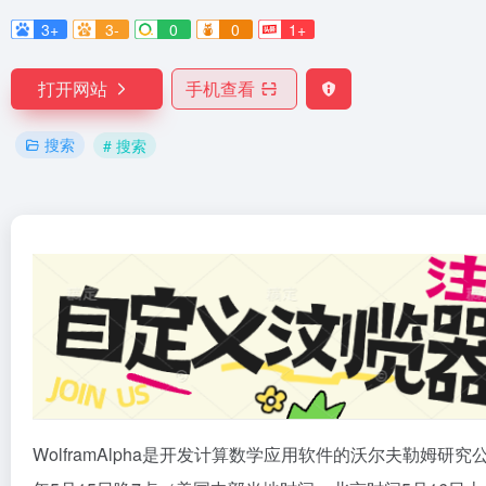
3+
3-
0
0
1+
打开网站
手机查看
搜索
# 搜索
WolframAlpha是开发计算数学应用软件的沃尔夫勒姆研