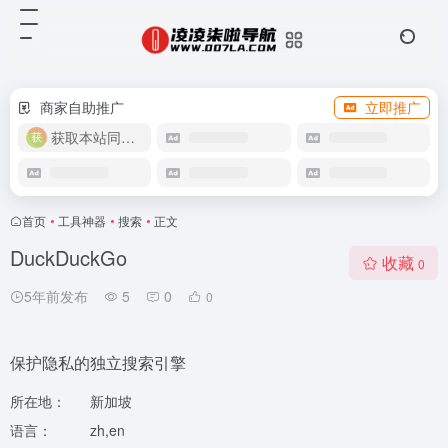
商家自助推广
立即推广
获取本站同款主题
首页
•
工具神器
•
搜索
•
正文
DuckDuckGo
收藏
0
5年前发布
5
0
0
保护隐私的独立搜索引擎
所在地：
新加坡
语言：
zh,en