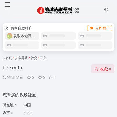
商家自助推广
立即推广
获取本站同款主题
首页
•
头条导航
•
社交
•
正文
LinkedIn
收藏
0
5年前发布
0
0
0
您专属的职场社区
所在地：
中国
语言：
zh,en