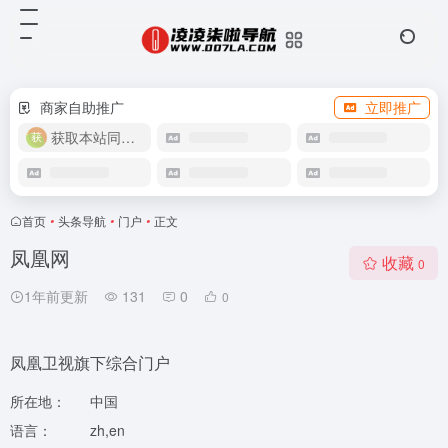
商家自助推广
立即推广
获取本站同款主题
首页
•
头条导航
•
门户
•
正文
凤凰网
收藏
0
1年前更新
131
0
0
凤凰卫视旗下综合门户
所在地：
中国
语言：
zh,en