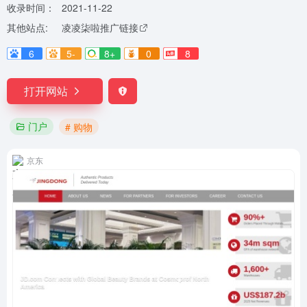
收录时间：
2021-11-22
其他站点:
凌凌柒啦推广链接
6
5-
8+
0
8
打开网站
门户
# 购物
京东