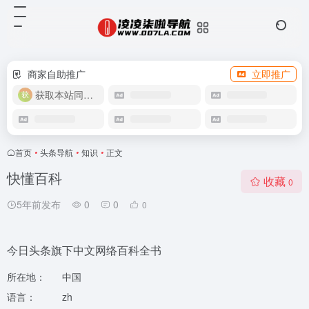
商家自助推广
立即推广
获取本站同款主题
首页
•
头条导航
•
知识
•
正文
快懂百科
收藏
0
5年前发布
0
0
0
今日头条旗下中文网络百科全书
所在地：
中国
语言：
zh