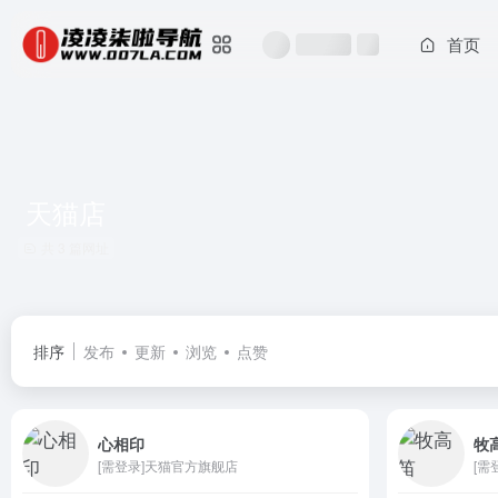
首页
天猫店
共 3 篇网址
排序
发布
更新
浏览
点赞
心相印
牧
[需登录]天猫官方旗舰店
[需