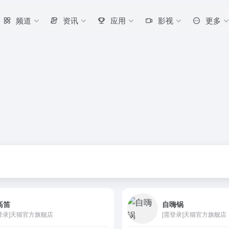
频道
资讯
应用
影视
更多
高笛
自嗨锅
登录]天猫官方旗舰店
[需登录]天猫官方旗舰店