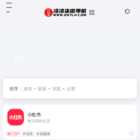
社区
共 28 篇网址
排序
发布
更新
浏览
点赞
小红书
标记我的生活
门户
# 社区
# 自媒体