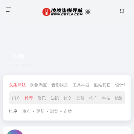
推荐
共 19 篇网址
头条导航
购物淘宝
音影娱乐
工具神器
酷站其它
设计导航
门户
推荐
资讯
知识
社交
公益
推广
科技
旅游
财
排序
发布
更新
浏览
点赞