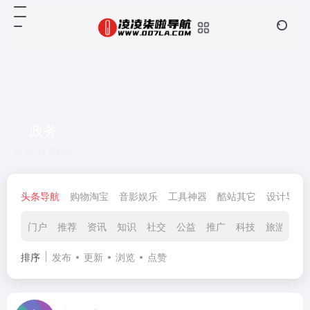
政务
共 34 篇网址
头条导航
购物淘宝
音影娱乐
工具神器
酷站其它
设计导航
门户
推荐
资讯
知识
社交
公益
推广
科技
旅游
财
排序
发布
更新
浏览
点赞