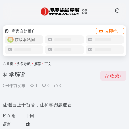
商家自助推广
立即推广
获取本站同款主题
首页
•
头条导航
•
推荐
•
正文
科学辟谣
收藏
0
4年前发布
1
0
0
让谣言止于智者，让科学跑赢谣言
所在地：
中国
语言：
zh