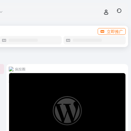
立即推广
疯投圈
0