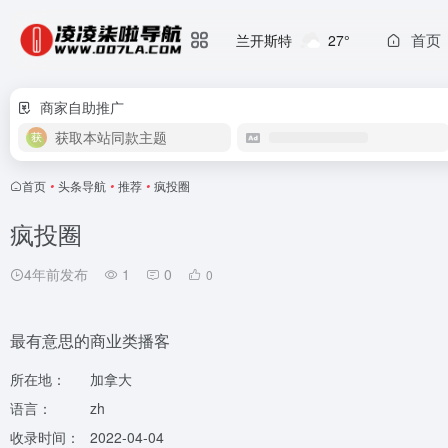
首页
兰开斯特
27°
商家自助推广
获取本站同款主题
首页
•
头条导航
•
推荐
•
疯投圈
疯投圈
4年前发布
1
0
0
最有意思的商业类播客
所在地：
加拿大
语言：
zh
收录时间：
2022-04-04