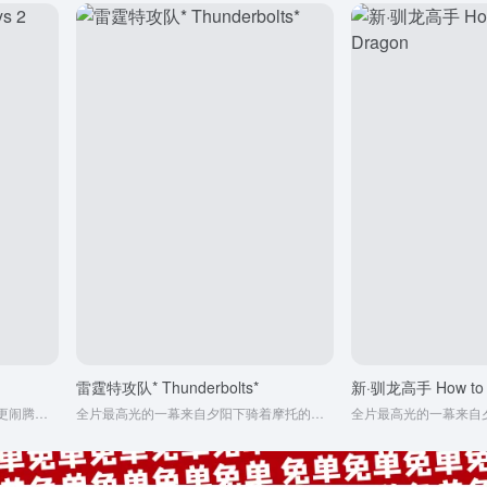
雷霆特攻队* Thunderbolts*
网友评论：比第一部好看！更紧凑更闹腾，场面更大观感更丰富，奇观场面更炫目。
全片最高光的一幕来自夕阳下骑着摩托的冬兵梦回美队3的炫酷连击，那是老复联的回光返照，也是我们逝去的青春