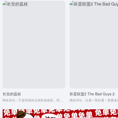
长安的荔枝
坏蛋联盟2 The Bad Guys 2
网友评论：不是简单的古装职场喜剧，而是一把插进盛唐浮华表象的尖刀，以“一骑红尘妃子笑”的荒诞任务为引，将李善德的物流噩梦与安史之乱的倒计时并置，让观众在笑声中嗅到历史的血腥。