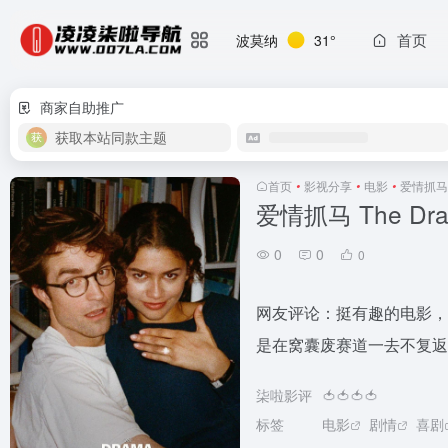
首页
波莫纳
31°
商家自助推广
获取本站同款主题
首页
•
影视分享
•
电影
•
爱情抓马 T
爱情抓马 The Dram
0
0
0
网友评论：挺有趣的电影，
是在窝囊废赛道一去不复返
柒啦影评
🍅🍅🍅🍅
标签
电影
剧情
喜剧