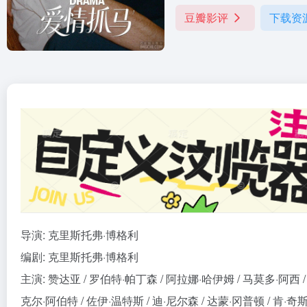
豆瓣影评
下载资
导演: 克里斯托弗·博格利
编剧: 克里斯托弗·博格利
主演: 赞达亚 / 罗伯特·帕丁森 / 阿拉娜·哈伊姆 / 马莫多·阿西 /
克尔·阿伯特 / 佐伊·温特斯 / 迪·尼尔森 / 达蒙·冈普顿 / 肯·奇