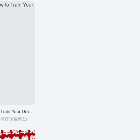
新·驯龙高手 How to Train Your Dragon
全片最高光的一幕来自夕阳下骑着摩托的冬兵梦回美队3的炫酷连击，那是老复联的回光返照，也是我们逝去的青春