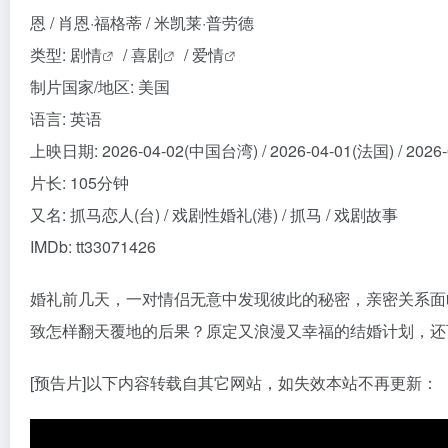
恩 / 肖恩·福格蒂 / 米凯莱·普劳德
类型:
剧情
/
喜剧
/
爱情
制片国家/地区: 美国
语言: 英语
上映日期: 2026-04-02(中国台湾) / 2026-04-01(法国) / 2026
片长: 105分钟
又名: 抓马恋人(台) / 戏剧性婚礼(港) / 抓马 / 戏剧故事
IMDb: tt33071426
婚礼前几天，一对情侣无意中发现彼此的秘密，亲密关系面
致怎样翻天覆地的后果？原定又浪漫又幸福的结婚计划，还
[预告片]以下内容转载自其它网站，如失效本站不再更新：