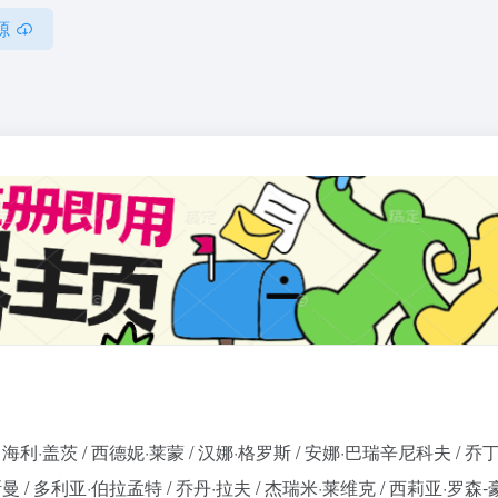
源
 海利·盖茨 / 西德妮·莱蒙 / 汉娜·格罗斯 / 安娜·巴瑞辛尼科夫 / 乔丁
斯曼 / 多利亚·伯拉孟特 / 乔丹·拉夫 / 杰瑞米·莱维克 / 西莉亚·罗森-