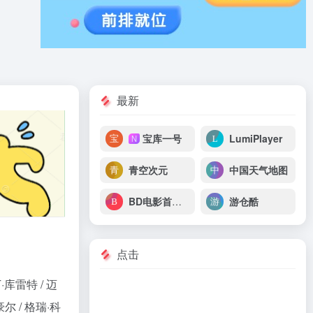
最新
宝库一号
LumiPlayer
N
青空次元
中国天气地图
BD电影首发站
游仓酷
点击
·库雷特 / 迈
豪尔 / 格瑞·科