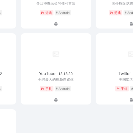
贝
寻回神奇鸟蛋的弹弓冒险
国外原版吃
戏
游戏
# Android
游戏
# And
YouTube
Twitter
.2
- 18.18.39
-
全球最大的视频自媒体
美国知
戏
手机
# Android
手机
#