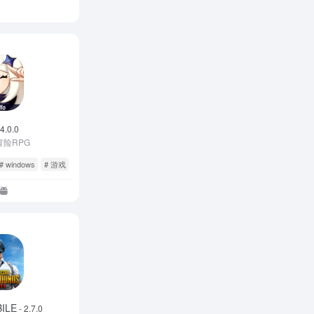
 4.0.0
险RPG
# windows
# 游戏
ILE
- 2.7.0