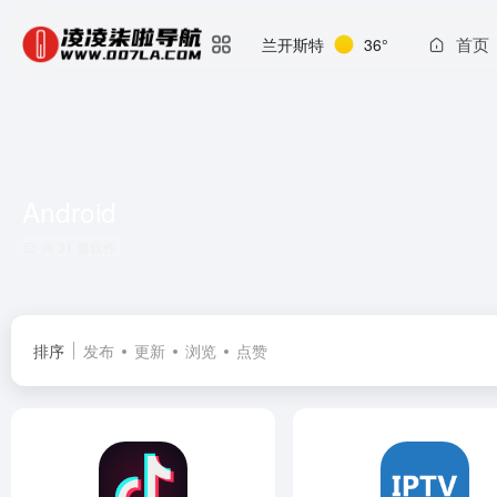
首页
兰开斯特
36°
Android
共 31 篇软件
排序
发布
更新
浏览
点赞