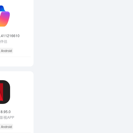
7.411216610
I伴侣
 Android
 8.95.0
影视APP
 Android