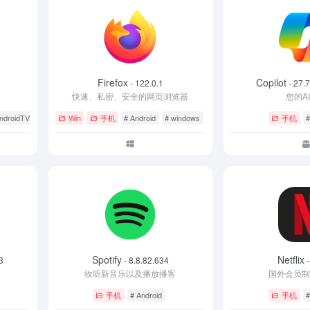
Firefox
Copilot
- 122.0.1
- 27.
快速、私密、安全的网页浏览器
您的A
ndroidTV
# MAC OS
Win
手机
# Android
# windows
# 浏览器
手机
#
Spotify
Netflix
3
- 8.8.82.634
-
收听新音乐以及播放播客
国外会员制
手机
# Android
手机
#