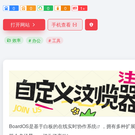
0
0
0
0
1+
打开网站
手机查看
效率
# 办公
# 工具
BoardOS是基于白板的在线实时协作
系统
，拥有多种扩