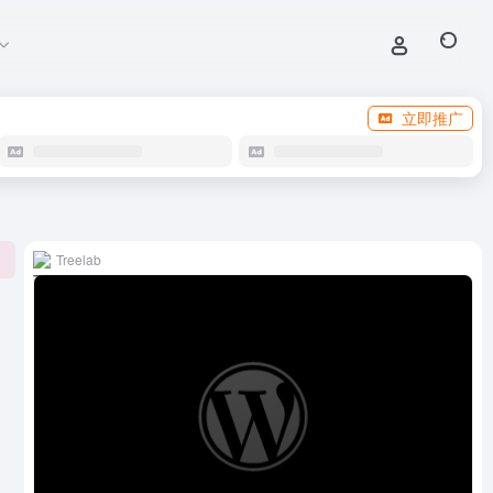
立即推广
Treelab
0