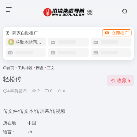
商家自助推广
立即推广
获取本站同款主题
首页
•
工具神器
•
网盘
•
正文
轻松传
收藏
0
4年前发布
2
0
0
传文件/传文本/传屏幕/传视频
所在地：
中国
语言：
zh