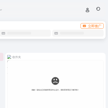
立即推广
收件夹
0