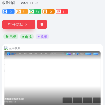
收录时间：
2021-11-23
2
3-
3+
0
1+
打开网站
电视
# 电视
# 视频
蓝莓视频