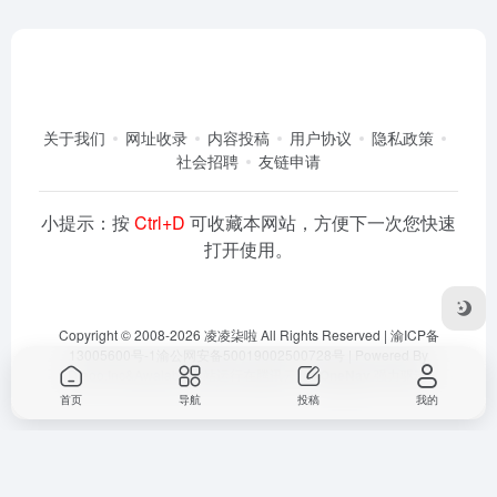
关于我们
网址收录
内容投稿
用户协议
隐私政策
社会招聘
友链申请
小提示：按
Ctrl+D
可收藏本网站，方便下一次您快速
打开使用。
Copyright © 2008-2026
凌凌柒啦
All Rights Reserved |
渝ICP备
13005600号-1
渝公网安备50019002500728号
| Powered By
Dlaoo.Inc
&
Awalab
| 本站运行在
腾讯云
由
OneNav
强力驱动
首页
导航
投稿
我的