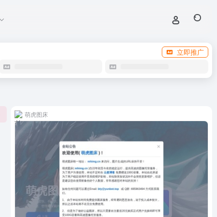
立即推广
萌虎图床
0