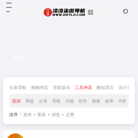
图床
共 37 篇网址
头条导航
购物淘宝
音影娱乐
工具神器
酷站其它
设计导航
图床
网盘
分享
导航
功能
软件
搜索
效率
作图
翻
排序
发布
更新
浏览
点赞