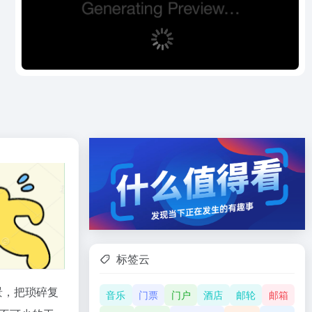
标签云
景，把琐碎复
音乐
门票
门户
酒店
邮轮
邮箱