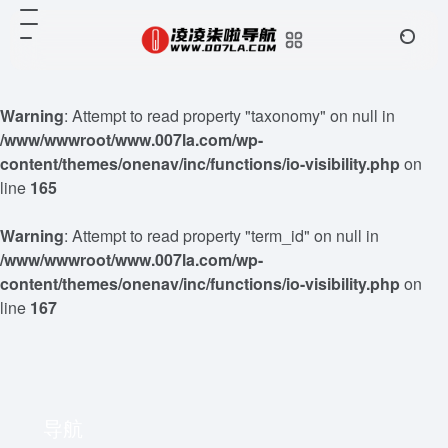
Warning
: Attempt to read property "taxonomy" on null in
/www/wwwroot/www.007la.com/wp-
content/themes/onenav/inc/functions/io-visibility.php
on
line
165
Warning
: Attempt to read property "term_id" on null in
/www/wwwroot/www.007la.com/wp-
content/themes/onenav/inc/functions/io-visibility.php
on
line
167
导航