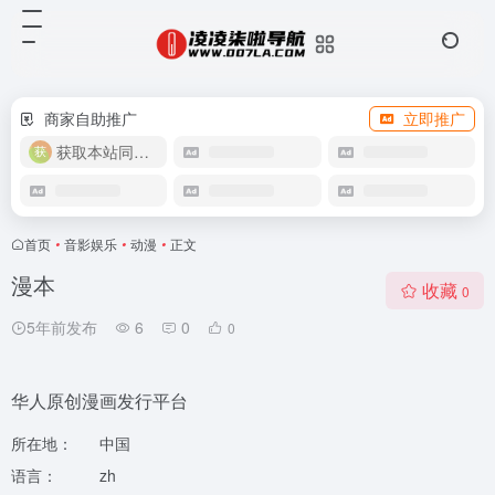
商家自助推广
立即推广
获取本站同款主题
首页
•
音影娱乐
•
动漫
•
正文
漫本
收藏
0
5年前发布
6
0
0
华人原创漫画发行平台
所在地：
中国
语言：
zh