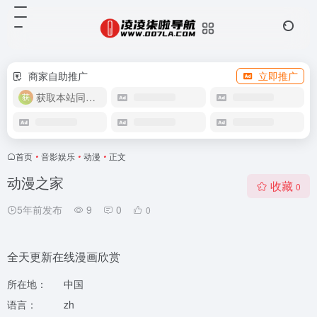
商家自助推广
立即推广
获取本站同款主题
首页
•
音影娱乐
•
动漫
•
正文
动漫之家
收藏
0
5年前发布
9
0
0
全天更新在线漫画欣赏
所在地：
中国
语言：
zh