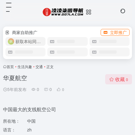
商家自助推广
立即推广
获取本站同款主题
首页
•
生活兴趣
•
交通
•
正文
华夏航空
收藏
0
5年前发布
0
0
0
中国最大的支线航空公司
所在地：
中国
语言：
zh