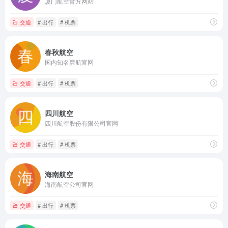
厦门航空官方网站
交通
# 出行
# 机票
春秋航空
国内知名廉航官网
交通
# 出行
# 机票
四川航空
四川航空股份有限公司官网
交通
# 出行
# 机票
海南航空
海南航空公司官网
交通
# 出行
# 机票