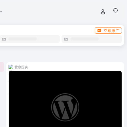
立即推广
爱康国宾
0