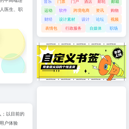
音乐
门票
门户
酒店
邮轮
邮箱
人医生、职
运动
软件
跨境电商
资讯
购物
财经
设计素材
设计
论坛
视频
表情包
行政服务
自媒体
职场
入；以目前的
用户体验