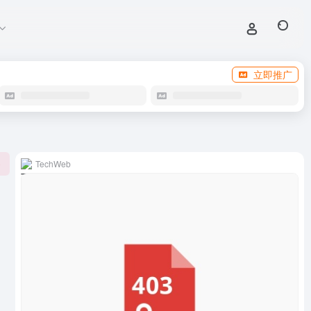
立即推广
TechWeb
0