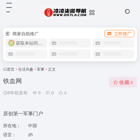
商家自助推广
立即推广
获取本站同款主题
首页
•
生活兴趣
•
军事
•
正文
铁血网
收藏
0
5年前发布
0
0
0
原创第一军事门户
所在地：
中国
语言：
zh