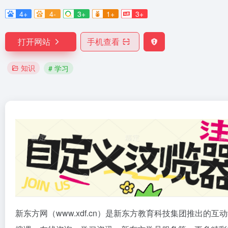
4+
4-
3+
1+
3+
打开网站
手机查看
知识
# 学习
新东方网（www.xdf.cn）是新东方教育科技集团推出的互动