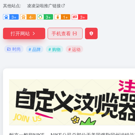
其他站点:
凌凌柒啦推广链接
3+
4-
3+
1+
3+
打开网站
手机查看
时尚
# 品牌
# 购物
# 运动
耐克一般指NIKE。 NIKE公司总部位于美国俄勒冈州波