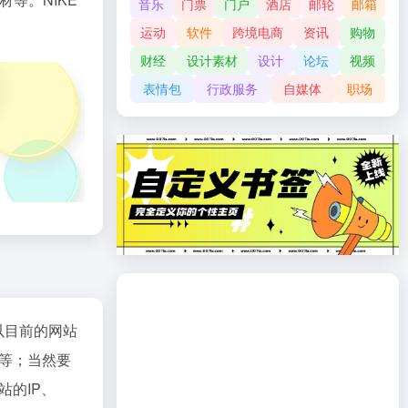
音乐
门票
门户
酒店
邮轮
邮箱
运动
软件
跨境电商
资讯
购物
财经
设计素材
设计
论坛
视频
表情包
行政服务
自媒体
职场
以目前的网站
等；当然要
的IP、